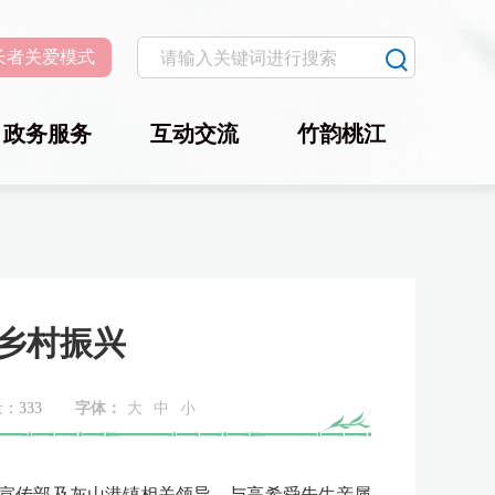
长者关爱模式
政务服务
互动交流
竹韵桃江
能乡村振兴
量：
333
字体：
大
中
小
委宣传部及灰山港镇相关领导，与高希舜先生亲属