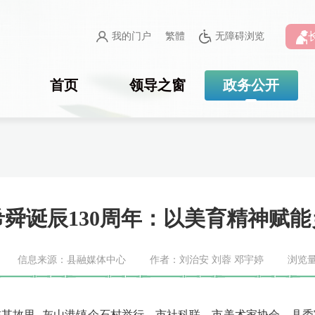
我的门户
繁體
无障碍浏览
首页
领导之窗
政务公开
舜诞辰130周年：以美育精神赋
信息来源：县融媒体中心
作者：刘治安 刘蓉 邓宇婷
浏览
在其故里--灰山港镇企石村举行。市社科联、市美术家协会、县