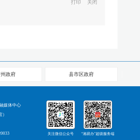
打印
关闭
市州政府
县市区政府
融媒体中心
宜）
0033
关注微信公众号
“湘易办”超级服务端