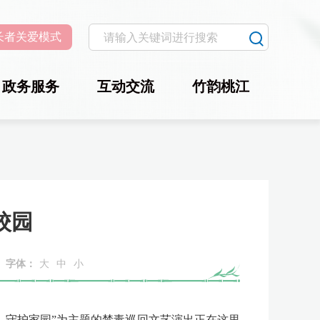
长者关爱模式
政务服务
互动交流
竹韵桃江
校园
字体：
大
中
小
、守护家园”为主题的禁毒巡回文艺演出正在这里