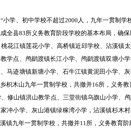
建
“
小学、初中学校不超过
2000
人，九年一贯制学
完成全县
83
所义务教育阶段学校的基本布局，确保
、桃花江镇莲花小学、高桥镇近邱学校、沾溪镇太
界教学点、鸬鹚渡镇长江小学、鸬鹚渡镇双塘小学
点、马迹塘镇新塘小学、石牛江镇黄泥田小学、灰
乡枳木山九年一贯制学校，共撤并
16
所，义务教
学、修山镇洪山教学点、三堂街镇乌旗山小学、鸬
肖家冲小学、灰山港镇绿稼湾小学，沾溪镇杉木村
溪镇九年一贯制学校，共撤并
11
所，义务教育阶