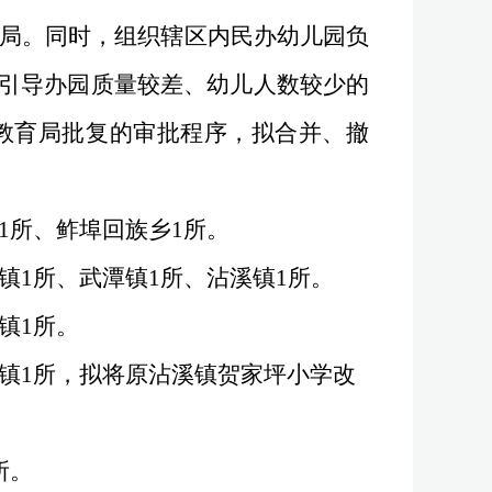
局
。同时，组织辖区内民办幼儿园
负
引导办园质量较差、幼儿人数较少的
教育局批复
的审批程序
，拟合并、撤
1
所、鲊埠回族乡
1
所。
镇
1
所、武潭镇
1
所、沾溪镇
1
所。
镇
1
所。
镇
1
所，拟将原沾溪镇贺家坪小学改
所。