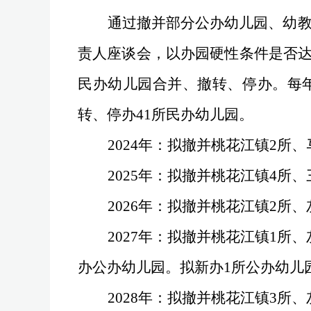
通过撤并部分公办幼儿园、幼
责人座谈会
，
以
办园硬性条件
是否
民办幼儿园合并、撤转、停办。每
转、停办
41
所民办幼儿园。
2024
年：拟撤并桃花江镇
2
所、
2025
年：拟撤并桃花江镇
4
所、
2026
年：拟撤并桃花江镇
2
所、
2027
年：拟撤并桃花江镇
1
所、
办公办幼儿园。拟新办
1
所公办幼
2028
年：拟撤并桃花江镇
3
所、