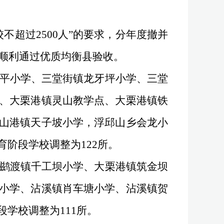
校不超过
2500
人
”
的要求，
分年度
撤并
顺利通过优质均衡县验收。
平小学、三堂街镇龙牙坪小学、三堂
、大栗港镇灵山教学点、大栗港镇铁
山港镇天子坡小学，浮邱山乡会龙小
育阶段学校调整为
122
所。
鹚渡镇千工坝小学、大栗港镇筑金坝
小学、沾溪镇肖车塘小学、沾溪镇贺
段学校调整为
111
所。