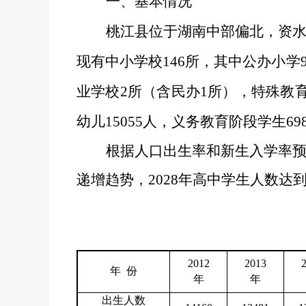
一
、基本情况
桃江县位于湖南中部偏北，资
现有中小学校
146
所，其中公办小学
业学校
2
所（含民办
1
所），特殊教
幼儿
15055
人，义务教育阶段学生
69
根据人口出生率和新生入学率
递增趋势
，
2028
年
高中学生人数达
2012
2013
年
份
年
年
出生人数