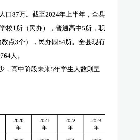
人口
87
万。
截至
2024
年上半年，
全县
学校
1
所（民办），普通高中
5
所，职
幼教点
3
个），民办园
84
所。全县现有
5764
人。
少，高中阶段未来
5
年学生人数
则呈
2020
2021
2022
2023
年
年
年
年