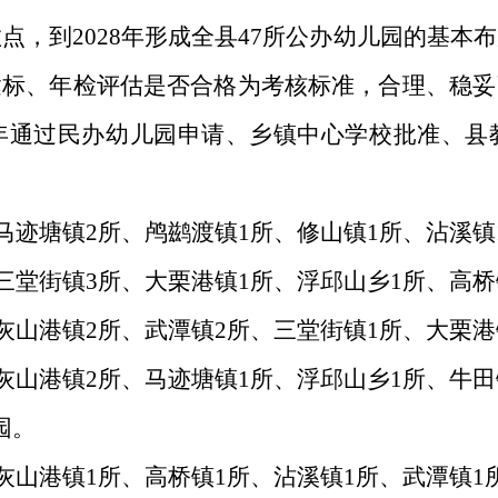
教点，到
2028
年
形成全县
47
所公办幼儿园
的基本布
达标、年检评估
是否合格为考核标准
，合理、稳妥
年通过民办幼儿园申请、乡镇中心学校批准、县
马迹塘镇
2
所、鸬鹚渡镇
1
所、修山镇
1
所、沾溪镇
三堂街镇
3
所、大栗港镇
1
所、浮邱山乡
1
所、高桥
灰山港镇
2
所、武潭镇
2
所、三堂街镇
1
所、大栗港
灰山港镇
2
所、马迹塘镇
1
所、浮邱山乡
1
所、牛田
儿园。
灰山港镇
1
所、高桥镇
1
所、沾溪镇
1
所、武潭镇
1