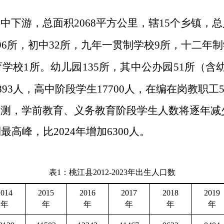
水中下游，总面积
2068
平方公里，辖
15
个乡镇，总
96
所，初中
32
所，九年一贯制学校
9
所，十二年制
育学校
1
所
。
幼儿园
135
所，其中公办园
51
所（含
893
人，高中阶段学生
17700
人，在编在岗教职工
预测
，学前教育、义务教育阶段学生人数
将
逐年减
到
最高峰
，比
2024
年
增加
6300
人。
表
1
：桃江县
2012-2023
年出生人口数
2014
2015
2016
2017
2018
2019
年
年
年
年
年
年