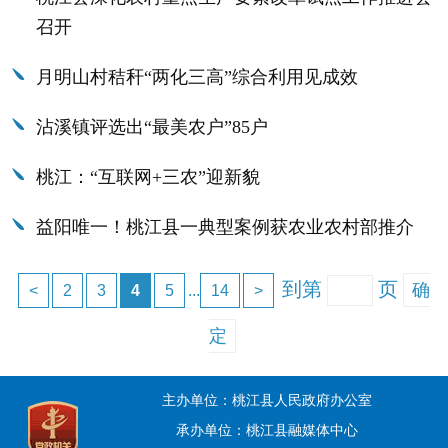
召开
月明山村秸秆“两化三高”综合利用见成效
沾溪镇评选出“最美农户”85户
桃江：“互联网+三农”迎新貌
益阳唯一！桃江县一典型案例获农业农村部推介
到第
页
确
<
2
3
4
5
...
14
>
定
主办单位：桃江县人民政府办公室
承办单位：桃江县融媒体中心