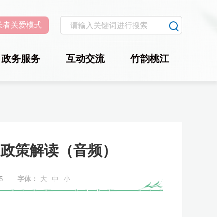
长者关爱模式
政务服务
互动交流
竹韵桃江
》政策解读（音频）
5
字体：
大
中
小