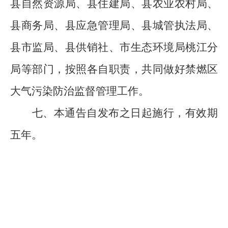
县
自然资源
局
、
县住建局、县农业农村局、
县
商务局、
县
应急
管理
局、
县
城管执法局、
县
市
监
局
、县供销社
、
市
生态环境局
桃江分
局
等部门
，按照各自职责，共同
做好禁燃区
大气污染防治监督管理工作。
七、本通告自发布之日起施行，有效期
五年。