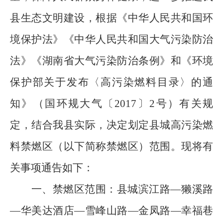
县
生态文明建设，
根据《中华人民共和国环
境保护法》《中华人民共和国大气污染防治
法》《湖南省大气污染防治条例》和《环境
保护部关于发布〈高污染燃料目录〉的通
知》（国环规大气〔
2017
〕
2
号）
有关
规
定，结合
我县
实际，决定划定
县城
高污染燃
料禁燃区（以下简称禁燃区）范围。现将有
关事项通告如下：
一、
禁燃区范围：
县城
滨江路
—
獭溪路
—
华美达酒店
—
雪峰山路
—
金凤路
—
幸福巷