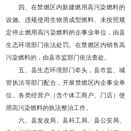
四、
在
禁燃区内新建燃用高污染燃料的
设施
、
违规使用生物质成型燃料
、
未按照规
定停止燃用高污染燃料的企事业单位，由
县
生态环境部门依法处罚
。在
禁燃区内销售高
污染燃料的，由
县
市监部门依法查处
。
五、县
生态环境
部门牵头，
县
市
监、
城
管执法等部门配合
，
开展禁燃区内
企事业单
位、
各类经营户（含个体工商户、门店）使
用高污染燃料的
执法
整治工作。
六
、
县
发改
局
、
县
科工局
、
县
公安局、