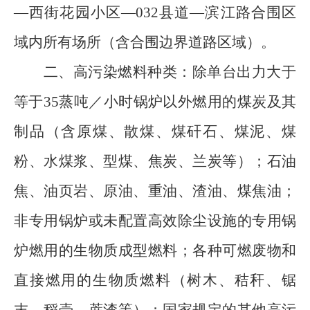
—
西街花园小区
—
032
县道
—
滨江路合围区
域内所有场所（含合围边界道路区域）。
二、高污染燃料种类：除单台出力大于
等于
35
蒸吨／小时锅炉以外燃用的煤炭及其
制品
（含
原煤、散煤、煤矸石、煤泥、煤
粉、水煤浆、型煤、焦炭、兰炭等
）
；石油
焦、油页岩、原油、重油、渣油、煤焦油；
非专用锅炉或未配置高效除尘设施的专用锅
炉燃用的生物质成型燃料；各种可燃废物和
直接燃用的生物质燃料（树木、秸秆、锯
末、稻壳、蔗渣等）；国家规定的其他高污